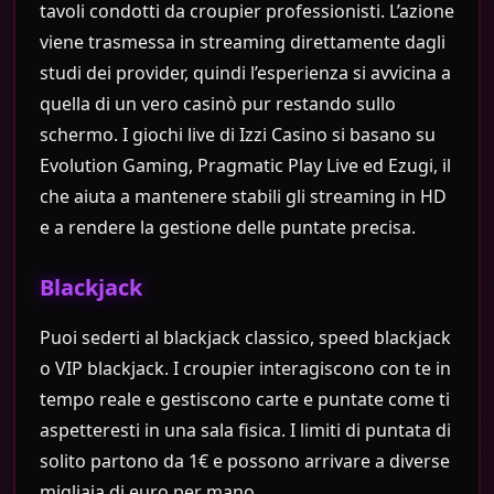
tavoli condotti da croupier professionisti. L’azione
viene trasmessa in streaming direttamente dagli
studi dei provider, quindi l’esperienza si avvicina a
quella di un vero casinò pur restando sullo
schermo. I giochi live di Izzi Casino si basano su
Evolution Gaming, Pragmatic Play Live ed Ezugi, il
che aiuta a mantenere stabili gli streaming in HD
e a rendere la gestione delle puntate precisa.
Blackjack
Puoi sederti al blackjack classico, speed blackjack
o VIP blackjack. I croupier interagiscono con te in
tempo reale e gestiscono carte e puntate come ti
aspetteresti in una sala fisica. I limiti di puntata di
solito partono da 1€ e possono arrivare a diverse
migliaia di euro per mano.