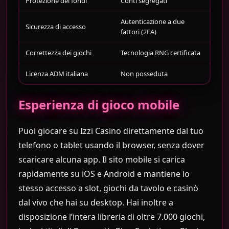
Protezione dei fondi
Conti segregati
Autenticazione a due
Sicurezza di accesso
fattori (2FA)
Correttezza dei giochi
Tecnologia RNG certificata
Licenza ADM italiana
Non posseduta
Esperienza di gioco mobile
Puoi giocare su Izzi Casino direttamente dal tuo
telefono o tablet usando il browser, senza dover
scaricare alcuna app. Il sito mobile si carica
rapidamente su iOS e Android e mantiene lo
stesso accesso a slot, giochi da tavolo e casinò
dal vivo che hai su desktop. Hai inoltre a
disposizione l’intera libreria di oltre 7.000 giochi,