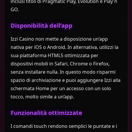
inclusi titoli di Pragmatic Play, Evolution e Play'n
GO.
Disponibilità dell’app
Izzi Casino non mette a disposizione un’app
nativa per iOS o Android. In alternativa, utilizzi la
sua piattaforma HTML5 ottimizzata per
dispositivi mobili in Safari, Chrome o Firefox,
senza installare nulla. In questo modo risparmi
spazio di archiviazione e puoi aggiungere Izzi alla
schermata Home per un accesso con un solo
tocco, molto simile a un’app.
Funzionalità ottimizzate
I comandi touch rendono semplici le puntate e i