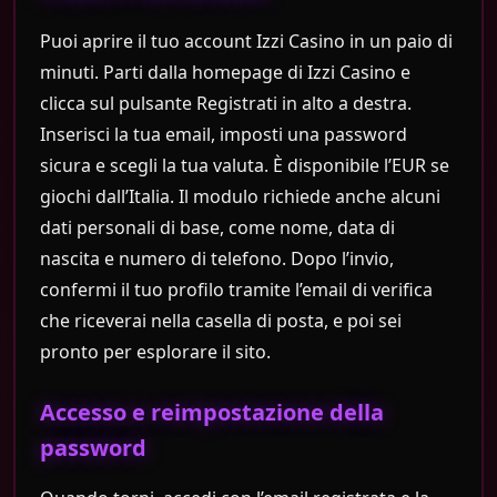
Puoi aprire il tuo account Izzi Casino in un paio di
minuti. Parti dalla homepage di Izzi Casino e
clicca sul pulsante Registrati in alto a destra.
Inserisci la tua email, imposti una password
sicura e scegli la tua valuta. È disponibile l’EUR se
giochi dall’Italia. Il modulo richiede anche alcuni
dati personali di base, come nome, data di
nascita e numero di telefono. Dopo l’invio,
confermi il tuo profilo tramite l’email di verifica
che riceverai nella casella di posta, e poi sei
pronto per esplorare il sito.
Accesso e reimpostazione della
password