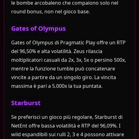
le bombe arcobaleno che compaiono solo nel
round bonus, non nel gioco base.
Gates of Olympus
Gates of Olympus di Pragmatic Play offre un RTP
del 96,50% e alta volatilità. Zeus rilascia
moltiplicatori casuali da 2x, 3x, 5x o persino 500x,
mentre la funzione tumble può concatenare
vincite a partire da un singolo giro. La vincita
massima è pari a 5.000x la tua puntata.
Starburst
Se preferisci un gioco più regolare, Starburst di
NetEnt offre bassa volatilità e RTP del 96,09%. I
wild espandibili sui rulli 2, 3 e 4 possono attivare