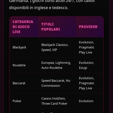
Germania. I giochi sono attivi 24/7, con tavoli
disponibili in inglese e tedesco.
CATEGORIA
TITOLI
DI GIOCO
PROVIDER
POPOLARI
LIVE
Evolution,
Blackjack Classico,
Blackjack
Pragmatic
Speed, VIP
Play Live
Europea, Lightning,
Evolution,
Roulette
Auto Roulette
Ezugi
Evolution,
Speed Baccarat, No
Baccarat
Pragmatic
Commission
Play Live
Casino Hold'em,
Poker
Evolution
Three Card Poker