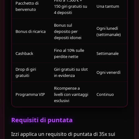
Fino a 1.500 € +
Pacchetto di
150 giri gratuiti su
Una tantum
benvenuto
4 depositi
Bonus sul
Ogni lunedì
Bonus di ricarica
deposito per
(settimanale)
depositi idonei
Fino al 10% sulle
Cashback
Settimanale
perdite nette
Drop di giri
Giri gratuiti su slot
Ogni venerdì
gratuiti
in evidenza
Ricompense a
Programma VIP
livelli con vantaggi
Continuo
esclusivi
Requisiti di puntata
Izzi applica un requisito di puntata di 35x sui