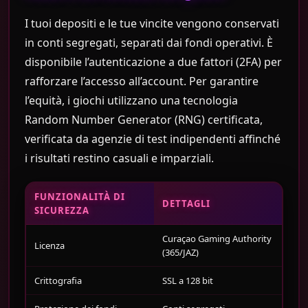
I tuoi depositi e le tue vincite vengono conservati
in conti segregati, separati dai fondi operativi. È
disponibile l’autenticazione a due fattori (2FA) per
rafforzare l’accesso all’account. Per garantire
l’equità, i giochi utilizzano una tecnologia
Random Number Generator (RNG) certificata,
verificata da agenzie di test indipendenti affinché
i risultati restino casuali e imparziali.
FUNZIONALITÀ DI
DETTAGLI
SICUREZZA
Curaçao Gaming Authority
Licenza
(365/JAZ)
Crittografia
SSL a 128 bit