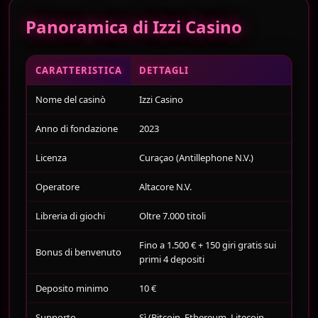
Panoramica di Izzi Casino
CARATTERISTICA
DETTAGLI
Nome del casinò
Izzi Casino
Anno di fondazione
2023
Licenza
Curaçao (Antillephone N.V.)
Operatore
Altacore N.V.
Libreria di giochi
Oltre 7.000 titoli
Fino a 1.500 € + 150 giri gratis sui
Bonus di benvenuto
primi 4 depositi
Deposito minimo
10 €
Supporto
Sì (Bitcoin, Ethereum, Litecoin,