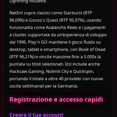
Lightning Roulette.
NetEnt copre classici come Starburst (RTP
96,09%) e Gonzo's Quest (RTP 95,97%), usando
funzionalità come Avalanche Reels e i pagamenti
a cluster, supportate da un’esperienza di sviluppo
dal 1996. Play'n GO mantiene il gioco fluido su
desktop, tablet e smartphone, con Book of Dead
(RTP 96,21%) e vincite massime fino a 5.000x la
puntata su titoli selezionati. Izzi include anche
Hacksaw Gaming, Nolimit City e Quickspin,
portando il totale a oltre 40 provider con nuove
uscite settimanali per la Germania.
Registrazione e accesso rapidi
Creare il tuo account